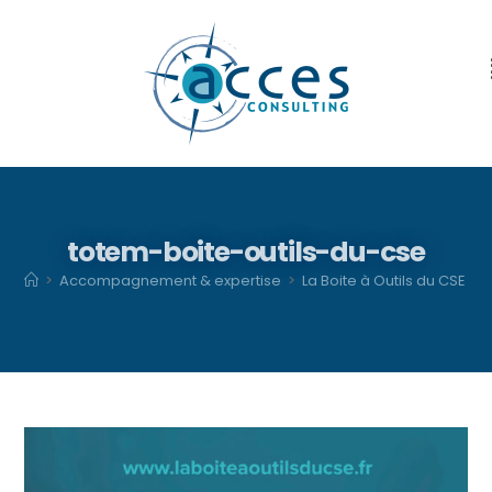
totem-boite-outils-du-cse
>
Accompagnement & expertise
>
La Boite à Outils du CSE
>