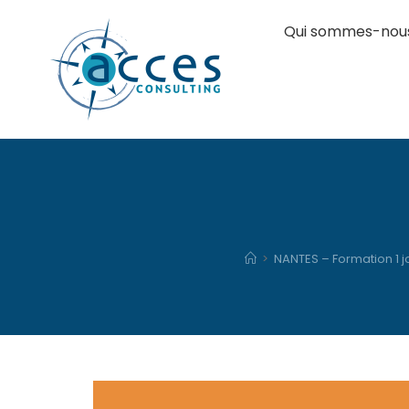
Qui sommes-nou
>
NANTES – Formation 1 j