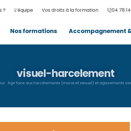
s ?
L’équipe
Vos droits à la formation
04 78 14
Nos formations
Accompagnement & 
visuel-harcelement
our : Agir face aux harcèlements (moral et sexuel) et agissements sex