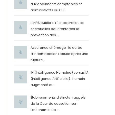
aux documents comptables et
administratifs du CSE
L’INRS publie six fiches pratiques
sectorielles pour renforcer la
prévention des...
Assurance chômage : la durée
d’indemnisation réduite après une
rupture...
ce 365
Outlook Live
IH (Intelligence Humaine) versus IA
(Intelligence Artificielle) : humain
augmenté ou...
Établissements distincts : rappels
de la Cour de cassation sur
l’autonomie de...