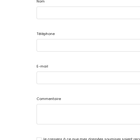
Nom
Téléphone
E-mail
Commentaire
Je consens à ce que mes données soumises soient recue