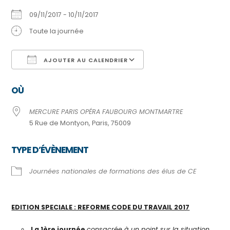
09/11/2017 - 10/11/2017
Toute la journée
AJOUTER AU CALENDRIER
Télécharger ICS
Calendrier Google
OÙ
MERCURE PARIS OPÉRA FAUBOURG MONTMARTRE
5 Rue de Montyon, Paris, 75009
TYPE D’ÉVÈNEMENT
Journées nationales de formations des élus de CE
EDITION SPECIALE : REFORME CODE DU TRAVAIL 2017
La 1ère journée
consacrée à un point sur la situation